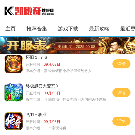
主页
推荐合集
游戏下载
最新攻略
最近
更新时间：2025-09-08
怀旧１.７６
详情
开服时间：
09月/08日
版本介绍：
荐 经典怀旧小极品保值纯散人
终极超变大变态Ｘ
详情
开服时间：
09月/08日
版本介绍：
全部自动小怪爆充值刀刀切割必掉终极
飞羽三职业
详情
开服时间：
09月/08日
版本介绍：
一个字玩得爽