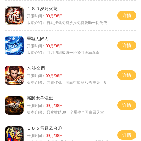
１８０岁月火龙
详情
开服时间：
09月/08日
版本介绍：
自动挂机免费沙捐免费赞助一切免费
星墟无限刀
详情
开服时间：
09月/08日
版本介绍：
刀刀切割极速一秒⑩刀送满爆率
76纯金币
详情
开服时间：
09月/08日
版本介绍：
内置挂机一切靠打极品+6教主爆一切
新版木子沉默
详情
开服时间：
09月/08日
版本介绍：
只卖赞助30一个爆率全开白票天堂
１８５雷霆②合①
详情
开服时间：
09月/08日