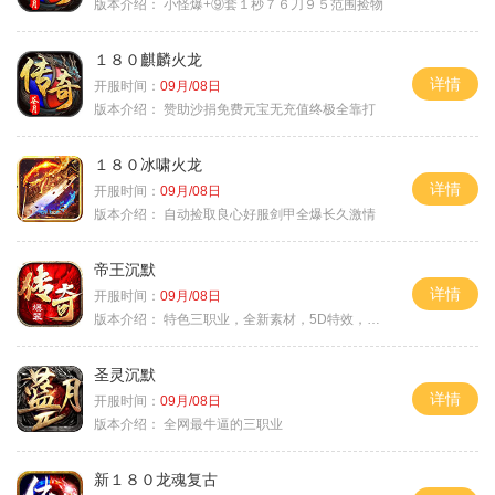
版本介绍：
小怪爆+⑨套１秒７６刀９５范围捡物
１８０麒麟火龙
详情
开服时间：
09月/08日
版本介绍：
赞助沙捐免费元宝无充值终极全靠打
１８０冰啸火龙
详情
开服时间：
09月/08日
版本介绍：
自动捡取良心好服剑甲全爆长久激情
帝王沉默
详情
开服时间：
09月/08日
版本介绍：
特色三职业，全新素材，5D特效，不卡图
圣灵沉默
详情
开服时间：
09月/08日
版本介绍：
全网最牛逼的三职业
新１８０龙魂复古